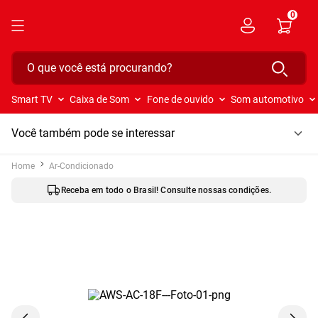
0
O que você está procurando?
Smart TV
Caixa de Som
Fone de ouvido
Som automotivo
Você também pode se interessar
Ar-Condicionado
Parcele suas compras em até 12x sem juros no cartão.