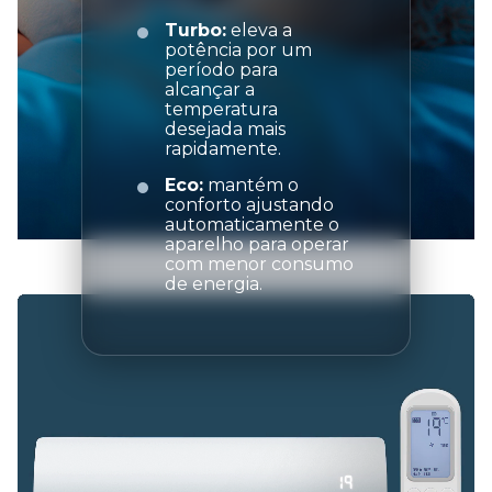
Turbo:
eleva a
potência por um
período para
alcançar a
temperatura
desejada mais
rapidamente.
Eco:
mantém o
conforto ajustando
automaticamente o
aparelho para operar
com menor consumo
de energia.