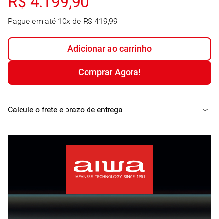
R$
4
.
199
,
90
Pague em até
10
x de
R$
419
,
99
Adicionar ao carrinho
Comprar Agora!
Calcule o frete e prazo de entrega