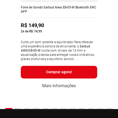
Fone de Ouvido Earbud Aiwa EB-05-W Bluetooth ENC
APP
R$
149
,
90
2
x de
R$
74
,
95
Curta um som potente e equilibrado! Para oferecer
uma experiência sonora de envolvente, o
Earbud
AWS-EB-05-W
conta com drivers de 13 mm e
equalização precisa para entregar vocais cristalinos,
graves profundos e equilíbrio sonoro.
Comprar agora!
Com
proteção IPX4
, resistente ao suor e aos
respingos de água, o earbud pode acompanhar você
nos treinos da academia, no trabalho e em outros
Mais informações
rolês.
O recurso
Aprimoramento de Voz para Chamadas
(ENC)
, com dois microfones de alta sensibilidade
que reduzem ecos e capturam a voz com precisão,
proporciona um áudio cristalino em chamadas e