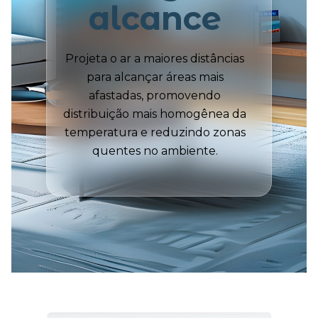
alcance
Projeta o ar a maiores distâncias
para alcançar áreas mais
afastadas, promovendo
distribuição mais homogênea da
temperatura e reduzindo zonas
quentes no ambiente.