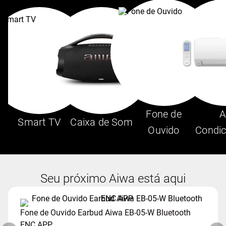
Fone de
A
Smart TV
Caixa de Som
Ouvido
Condic
Seu próximo Aiwa está aqui
Fone de Ouvido Earbud Aiwa EB-05-W Bluetooth
ENC APP