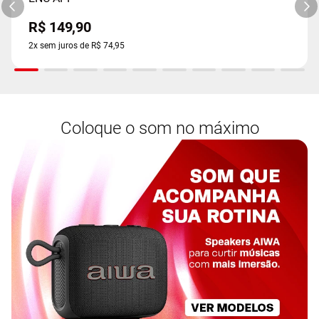
R$
149
,
90
2
x sem juros de
R$
74
,
95
Coloque o som no máximo