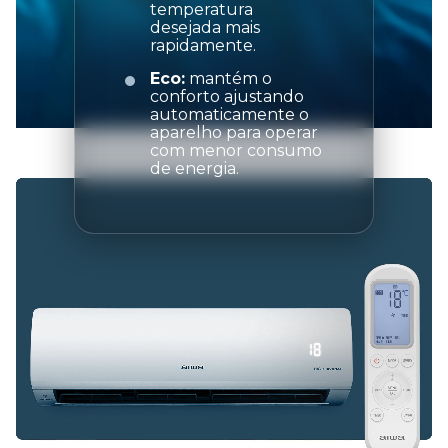
temperatura
desejada mais
rapidamente.
Eco:
mantém o
conforto ajustando
automaticamente o
aparelho para operar
com menor consumo
de energia.