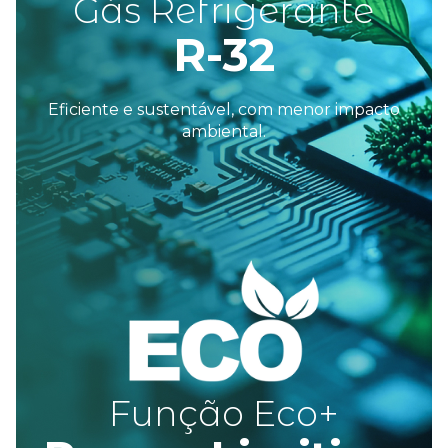
Gás Refrigerante
R-32
Eficiente e sustentável, com menor
impacto
ambiental.
F
unção
E
co+