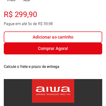
Preto
Azul
R$
299
,
90
Pague em até
5
x de
R$
59
,
98
Adicionar ao carrinho
Comprar Agora!
Calcule o frete e prazo de entrega