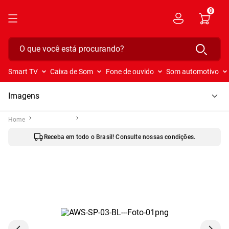
0
O que você está procurando?
Smart TV
Caixa de Som
Fone de ouvido
Som automotivo
Imagens
Caixa de Som
Speaker
Parcele suas compras em até 12x sem juros no cartão.