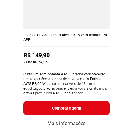
Fone de Ouvido Earbud Aiwa EB-05-W Bluetooth ENC
APP
R$
149
,
90
2
x de
R$
74
,
95
Curta um som potente e equilibrado! Para oferecer
uma experiência sonora de envolvente, o
Earbud
AWS-EB-05-W
conta com drivers de 13 mm e
equalização precisa para entregar vocais cristalinos,
graves profundos e equilíbrio sonoro.
Comprar agora!
Com
proteção IPX4
, resistente ao suor e aos
respingos de água, o earbud pode acompanhar você
nos treinos da academia, no trabalho e em outros
Mais informações
rolês.