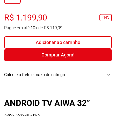
R$
1
.
199
,
90
-
14%
Pague em até
10
x de
R$
119
,
99
Adicionar ao carrinho
Comprar Agora!
Calcule o frete e prazo de entrega
ANDROID TV AIWA 32’’
AWS-TV-32-BL-02-A