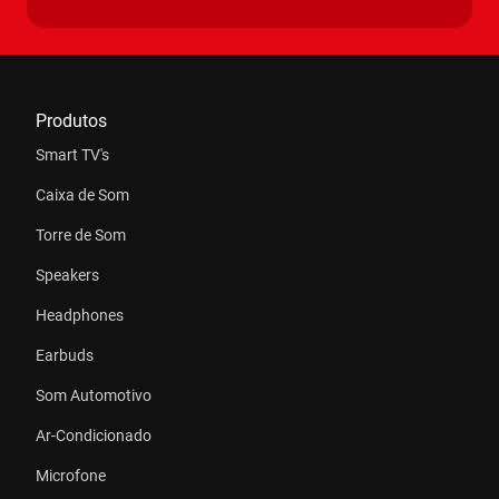
jogar. Diga adeus ao desencontro entre som e
imagem!
2 Microfones:
Com 2 microfones integrados, o
Produtos
earbud capta a voz com clareza e auxilia na redução
de ruídos externos.
Smart TV's
Caixa de Som
Bluetooth 5.4:
Conexão super-rápida, mais estável e
com menos consumo de energia.
Torre de Som
Speakers
Integração com Assistente de Voz:
Mantenha-se
Headphones
conectado e ative seu assistente de voz favorito, Siri
ou Google Assistente, sem precisar tirar os fones de
ouvido.
Earbuds
Som Automotivo
Controle pelo Aplicativo:
Baixe o aplicativo Aiwa pela
Ar-Condicionado
Google Play ou Apple Store e controle seus fones de
ouvido pelo celular. Ajuste configurações, verifique a
Microfone
bateria, escolha seu som preferido. Tudo isso e
muito mais, com total praticidade!