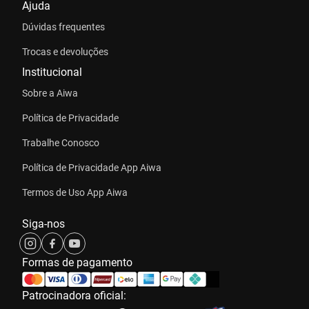
Ajuda
Dúvidas frequentes
Comando Touch:
Com um simples toque, regule
Trocas e devoluções
suas músicas e atenda chamadas com facilidade.
Prático, não?
Institucional
Sobre a Aiwa
Encaixe Confortável:
O Earbud AWS-EB-05-W
Política de Privacidade
proporciona ajuste e conforto perfeitos para seus
ouvidos!
Trabalhe Conosco
Política de Privacidade App Aiwa
Termos de Uso App Aiwa
Siga-nos
Formas de pagamento
Patrocinadora oficial: