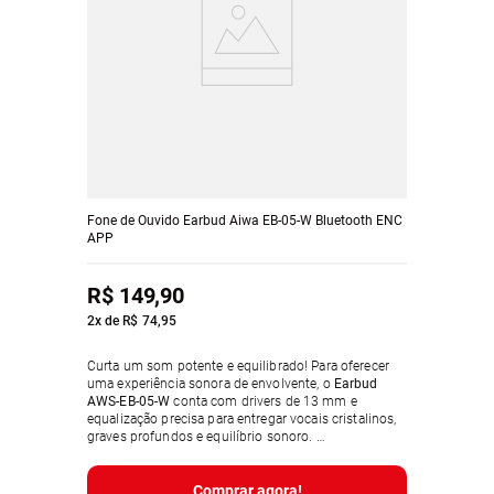
Fone de Ouvido Earbud Aiwa EB-05-W Bluetooth ENC
APP
R$
149
,
90
2
x de
R$
74
,
95
Curta um som potente e equilibrado! Para oferecer
uma experiência sonora de envolvente, o
Earbud
AWS-EB-05-W
conta com drivers de 13 mm e
equalização precisa para entregar vocais cristalinos,
graves profundos e equilíbrio sonoro.
Comprar agora!