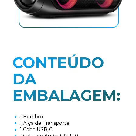
CONTEÚDO
DA
EMBALAGEM:
1 Bombox
1 Alça de Transporte
1 Cabo USB-C
1 Cabo de Áudio (P2-P2)